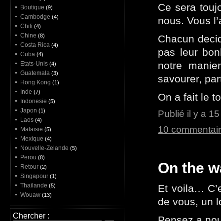
Ce sera toujo
Boutique
(9)
Cambodge
(4)
nous. Vous l’
Chili
(4)
Chine
(8)
Chacun decide
Costa Rica
(4)
pas leur bon
Cuba
(4)
notre manier
Etats-Unis
(4)
Guatemala
(3)
savourer, par
Hong Kong
(1)
Inde
(7)
On a fait le
Indonesie
(5)
Japon
(1)
Publié il y a 1
Laos
(4)
10 commentai
Malaisie
(5)
Mexique
(4)
Nouvelle-Zelande
(5)
Perou
(8)
On the w
Retour
(2)
Singapour
(1)
Thailande
(5)
Et voila… C’
Wouaw
(13)
de vous, un 
Chercher :
Pensez a nou