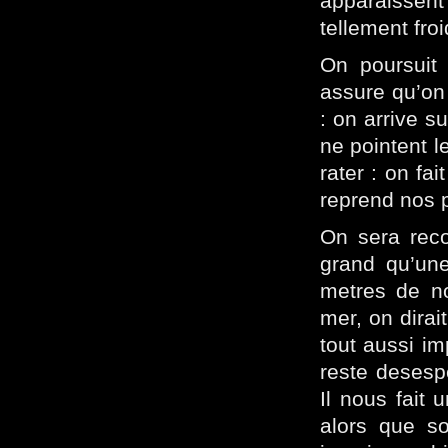
apparaissent 
tellement fro
On poursuit 
assure qu’on
: on arrive s
ne pointent l
rater : on fai
reprend nos p
On sera reco
grand qu’une
metres de nou
mer, on dirait
tout aussi imp
reste desespe
Il nous fait 
alors que so