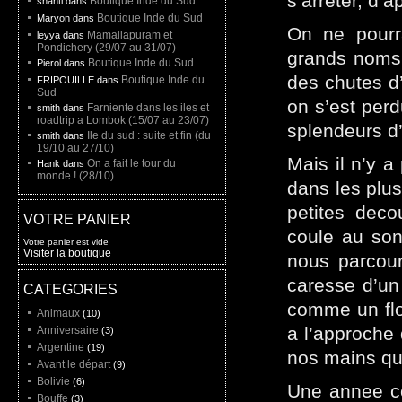
s’arreter, d’
Boutique Inde du Sud
shanti dans
Boutique Inde du Sud
Maryon dans
On ne pourr
Mamallapuram et
leyya dans
Pondichery (29/07 au 31/07)
grands noms.
Boutique Inde du Sud
Pierol dans
des chutes d’
Boutique Inde du
FRIPOUILLE dans
Sud
on s’est perd
Farniente dans les iles et
smith dans
roadtrip a Lombok (15/07 au 23/07)
splendeurs d
Ile du sud : suite et fin (du
smith dans
19/10 au 27/10)
Mais il n’y a
On a fait le tour du
Hank dans
monde ! (28/10)
dans les plus
petites deco
VOTRE PANIER
coule au son
Votre panier est vide
Visiter la boutique
nous parcour
caresse d’un
CATEGORIES
comme un flo
Animaux
(10)
a l’approche
Anniversaire
(3)
Argentine
(19)
nos mains qui
Avant le départ
(9)
Bolivie
(6)
Une annee co
Bouffe
(3)