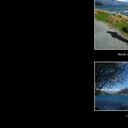
Bords 
L