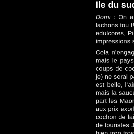
Ile du su
Domi
: On ar
lachons tou t
edulcores, Pi
impressions 
Cela n’engag
mais le pays
coups de coeu
je) ne serai 
est belle, l’
mais la sauce
part les Maor
aux prix exor
cochon de lai
de touristes
bien trop fro