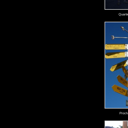
Quarti
Procha