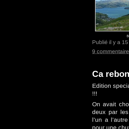
B
Publié il y a 1
9 commentair
Ca rebon
Edition specia
!!!
On avait cho
deux par les
l’un a l’autr
pour une chut