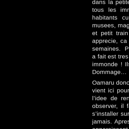
dans la petit
tous les im
habitants c
musees, maga
et petit tra
apprecie, ca
semaines. Par
a fait est tr
immonde ! Il
Dommage…
Oamaru donc, 
vient ici pou
l’idee de re
observer, il
s’installer s
jamais. Apre