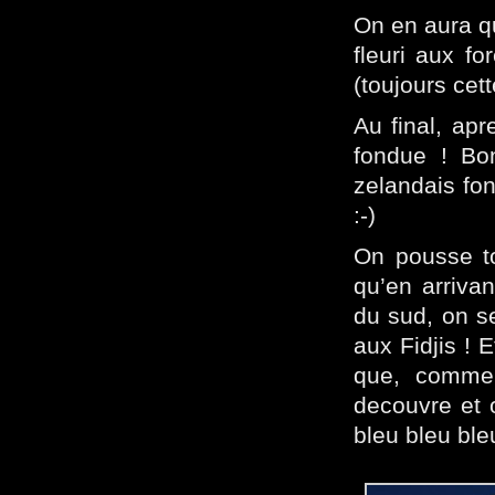
On en aura q
fleuri aux f
(toujours cet
Au final, ap
fondue ! Bo
zelandais fon
:-)
On pousse to
qu’en arrivan
du sud, on s
aux Fidjis ! 
que, comme 
decouvre et o
bleu bleu ble