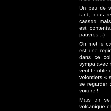
Un peu de st
tard, nous r
cassee, mais 
est content
pauvres :-)
On met le ca
est une regio
dans ce coi
sympa avec no
vent terrible
volontiers « 
se regarder d
voiture !
Mais on se 
volcanique ch