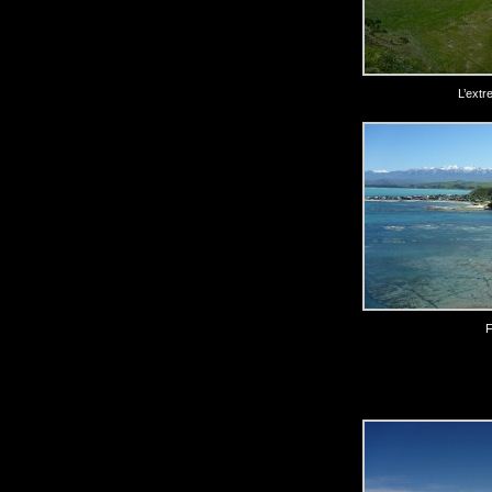
L’extr
F