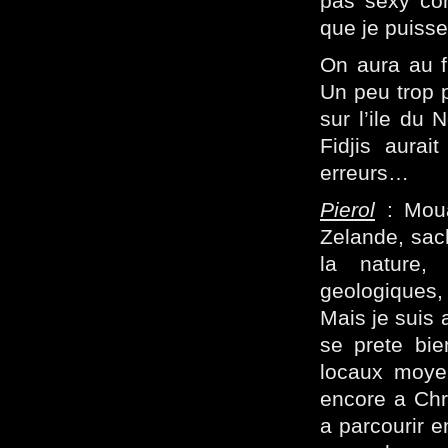
pas sexy com
que je puisse
On aura au f
Un peu trop p
sur l’ile du 
Fidjis aurai
erreurs…
Pierol
: Moua
Zelande, sach
la nature, 
geologiques,
Mais je suis 
se prete bie
locaux moyen
encore a Chri
a parcourir e