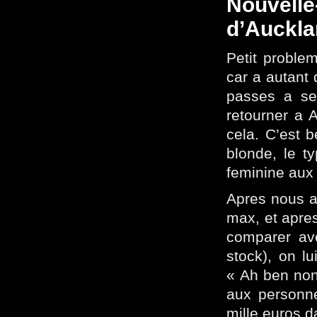
Nouvelle
d’Auckla
Petit proble
car a autant 
passes a se 
retourner a 
cela. C’est b
blonde, le t
feminine aux
Apres nous av
max, et apres
comparer ave
stock), on l
« Ah ben non,
aux personn
mille euros d