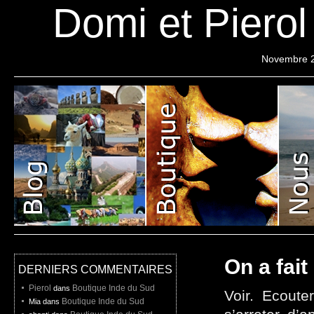
Domi et Piero
Novembre 
Pierol
Projet
Liste de depart
On a fait
DERNIERS COMMENTAIRES
Pierol
Boutique Inde du Sud
dans
Voir. Ecoute
Boutique Inde du Sud
Mia dans